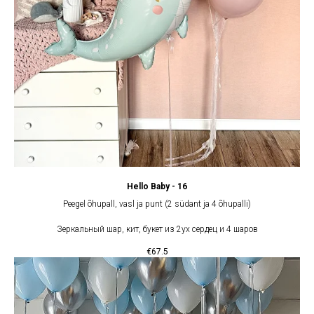
Hello Baby - 16
Peegel õhupall, vasl ja punt (2 südant ja 4 õhupalli)
Зеркальный шар, кит, букет из 2ух сердец и 4 шаров
€
67.5