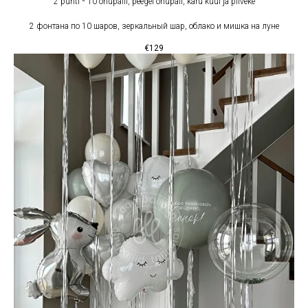
2 punti * 10 õhupalli, peegel õhupall, karu kuul ja pilveke
2 фонтана по 10 шаров, зеркальный шар, облако и мишка на луне
€
129