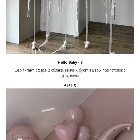
Hello Baby - 3
Шар гигант, сфера, 2 облака, зайчик, букет и шары под потолок с
дождиком
€
151.5