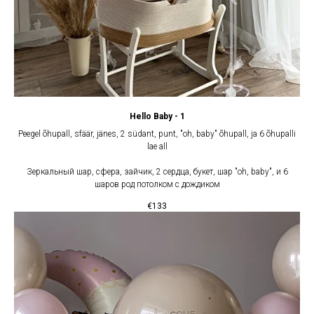
Hello Baby - 1
Peegel õhupall, sfäär, jänes, 2 südant, punt, "oh, baby" õhupall, ja 6 õhupalli
lae all
Зеркальный шар, сфера, зайчик, 2 сердца, букет, шар "oh, baby", и 6
шаров род потолком с дождиком
€
133