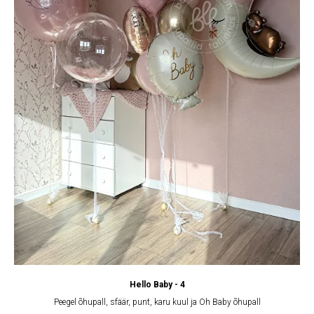
Hello Baby - 4
Peegel õhupall, sfäär, punt, karu kuul ja Oh Baby õhupall