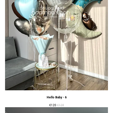
Hello Baby - 6
€
120
€
128