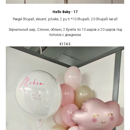
Hello Baby - 17
Peegel õhupall, elevant, pilveke, 2 pu ti *10 õhupalli, 20 õhupalli lae all
Зеркальный шар, Слоник, облако, 2 букета по 10 шаров и 20 шаров под
потолок с дождиком
€
174.5