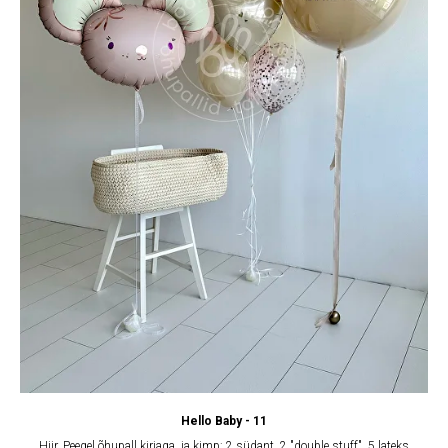
Hello Baby - 11
Hiir, Peegel õhupall kirjaga, ja kimp: 2 südant, 2 "double stuff", 5 lateks