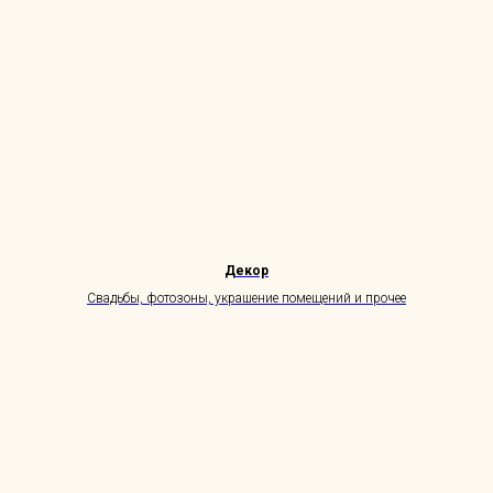
Декор
Свадьбы, фотозоны, украшение помещений и прочее