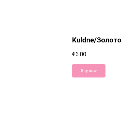
Kuldne/Золото
€
6.00
Buy now