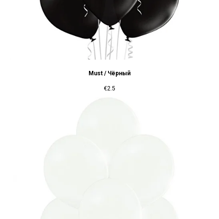
Must / Чёрный
€
2.5