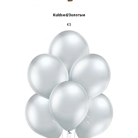
Kuldsed/Золотые
€
3