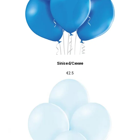
Sinised/Синие
€
2.5