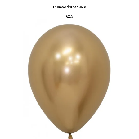
Punased/Красные
€
2.5