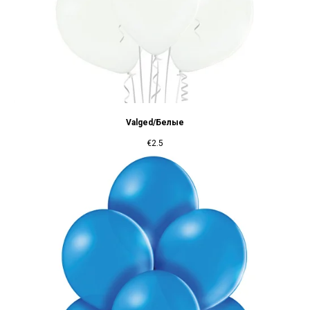
Valged/Белые
€
2.5