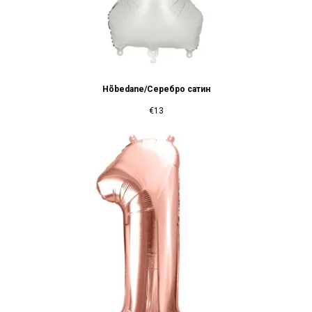
Hõbedane/Серебро сатин
€
13