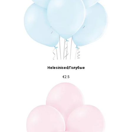
Helesinised/Голубые
€
2.5