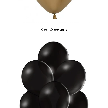
Kroom/Хромовые
€
3