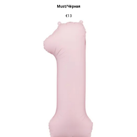
Must/Чёрная
€
13