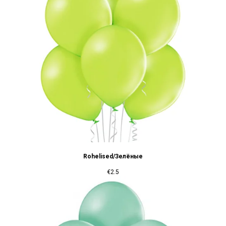
Rohelised/Зелёные
€
2.5