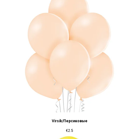
Virsik/Персиковые
€
2.5