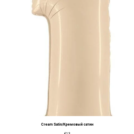
Cream Satin/Кремовый сатин
€
13