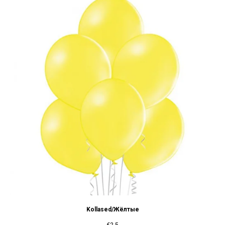
Kollased/Жёлтые
€
2.5