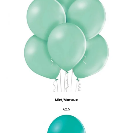
Mint/Мятные
€
2.5