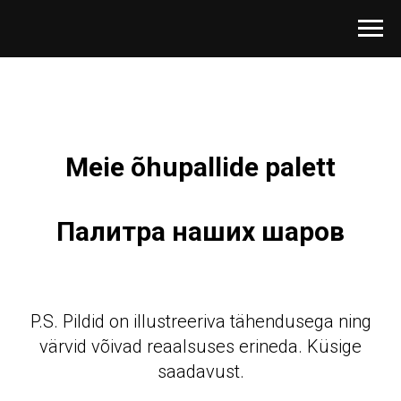
Meie õhupallide palett
Палитра наших шаров
P.S. Pildid on illustreeriva tähendusega ning
värvid võivad reaalsuses erineda. Küsige
saadavust.