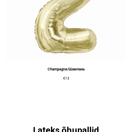
Champagne/Шампань
€
13
Lateks õhupallid