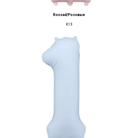
Roosad/Розовые
€
13