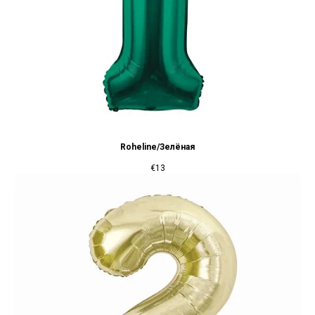
Roheline/Зелёная
€
13