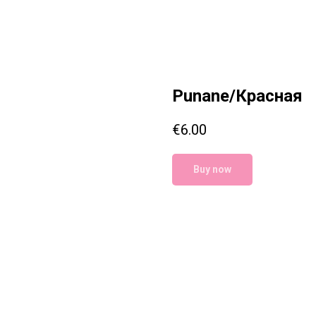
Punane/Красная
€
6.00
Buy now