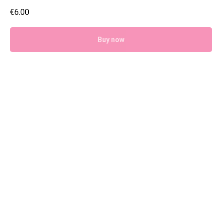
€
6.00
Buy now