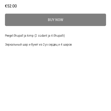
€
52.00
BUY NOW
Peegel õhupall ja kimp (2 südant ja 4 õhupalli)
Зеркальный шар и букет из 2ух сердец и 4 шаров