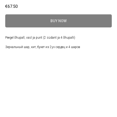
€
67.50
BUY NOW
Peegel õhupall, vasl ja punt (2 südant ja 4 õhupalli)
Зеркальный шар, кит, букет из 2ух сердец и 4 шаров