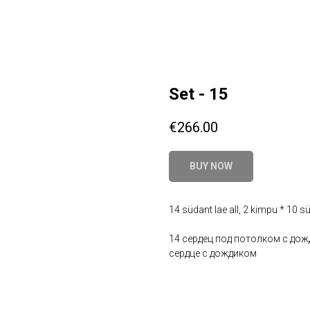
Set - 15
€
266.00
BUY NOW
14 südant lae all, 2 kimpu * 10 s
14 сердец под потолком с дож
сердце с дождиком