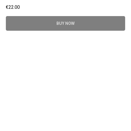
€
22.00
BUY NOW