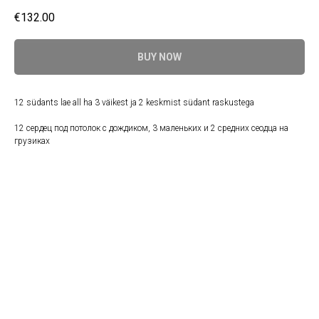
€
132.00
BUY NOW
12 südants lae all ha 3 väikest ja 2 keskmist südant raskustega
12 сердец под потолок с дождиком, 3 маленьких и 2 средних сеодца на
грузиках