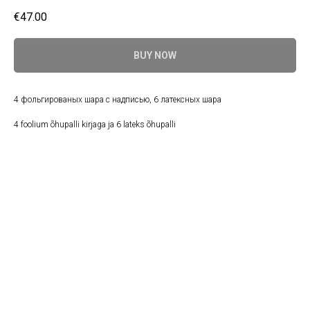
€
47.00
BUY NOW
4 фольгированых шара с надписью, 6 латексных шара
4 foolium õhupalli kirjaga ja 6 lateks õhupalli