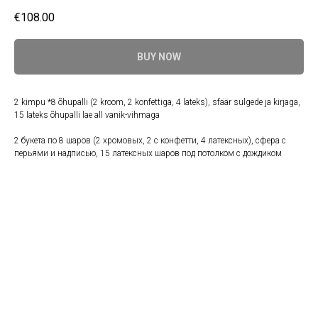
€
108.00
BUY NOW
2 kimpu *8 õhupalli (2 kroom, 2 konfettiga, 4 lateks), sfäär sulgede ja kirjaga,
15 lateks õhupalli lae all vanik-vihmaga
2 букета по 8 шаров (2 хромовых, 2 с конфетти, 4 латексных), сфера с
перьями и надписью, 15 латексных шаров под потолком с дождиком