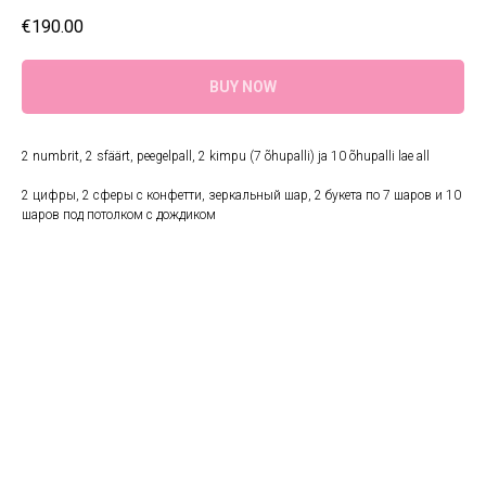
€
190.00
BUY NOW
2 numbrit, 2 sfäärt, peegelpall, 2 kimpu (7 õhupalli) ja 10 õhupalli lae all
2 цифры, 2 сферы с конфетти, зеркальный шар, 2 букета по 7 шаров и 10
шаров под потолком с дождиком