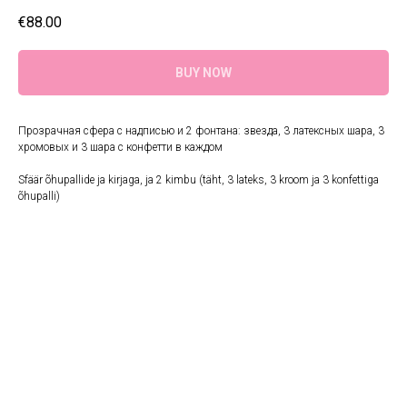
€
88.00
BUY NOW
Прозрачная сфера с надписью и 2 фонтана: звезда, 3 латексных шара, 3
хромовых и 3 шара с конфетти в каждом
Sfäär õhupallide ja kirjaga, ja 2 kimbu (täht, 3 lateks, 3 kroom ja 3 konfettiga
õhupalli)