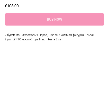
€
108.00
BUY NOW
2 букета по 10 хромовых шаров, цифра и ходячая фигурка Эльза/
2 pundi * 10 kroom õhupalli, number ja Elsa