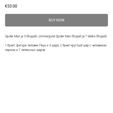
€
53.00
BUY NOW
Spider Man ja 3 õhupalli, ümmargune Spider Man õhupall ja 7 lateks õhupalli
1 букет: фигура Человек Паук и 3 шара, 2 букет круглый шар с человеком
парком и 7 латексных шаров