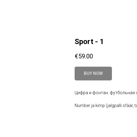
Sport - 1
€
59.00
BUY NOW
Цифра и фонтан: футбольная с
Number ja kimp (jalgpalli sfäär, t