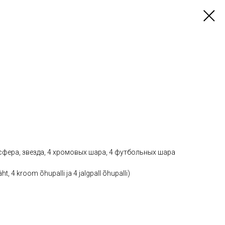
фера, звезда, 4 хромовых шара, 4 футбольных шара
äht, 4 kroom õhupalli ja 4 jalgpall õhupalli)