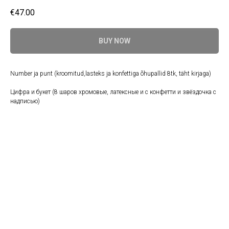
€
47.00
BUY NOW
Number ja punt (kroomitud,lasteks ja konfettiga õhupallid 8tk, täht kirjaga)
Цифра и букет (8 шаров хромовые, латексные и с конфетти и звёздочка с
надписью)