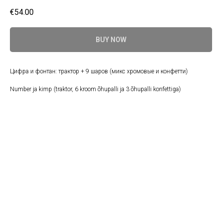
€
54.00
BUY NOW
Цифра и фонтан: трактор + 9 шаров (микс хромовые и конфетти)
Number ja kimp (traktor, 6 kroom õhupalli ja 3 õhupalli konfettiga)