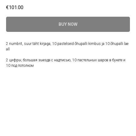
€
101.00
BUY NOW
2 numbrit, suur täht kirjaga, 10 pastelseid õhupalli kimbus ja 10 õhupalli lae
all
2 цифры, большая зыезда с надписью, 10 пастельных шаров в букете и
10 под потолком