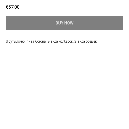
€
57.00
BUY NOW
3 бутылочки пива Corona, 3 вида колбасок, 2 вида орешек